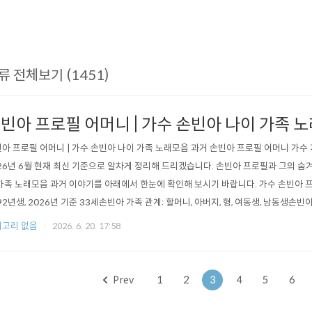
류 전체보기 (1451)
빈아 프로필 어머니 | 가수 손빈아 나이 가족 
아 프로필 어머니 | 가수 손빈아 나이 가족 노래모음 과거 손빈아 프로필 어머니 가수
26년 6월 현재 최신 기준으로 알차게 정리해 드리겠습니다. 손빈아 프로필과 그의 숨
가족 노래모음 과거 이야기를 아래에서 한눈에 확인해 보시기 바랍니다. 가수 손빈아 프
92년생, 2026년 기준 33세손빈아 가족 관계: 할머니, 아버지, 형, 여동생, 남동생손빈아
져 지내다 성인이 된 후 재회손빈아 과거: 축구선수 출신, 부상 후 트로트 가수 전향대표
고리 없음
2026. 6. 20. 17:58
선)최신 근황: 2026년 대한민국 트롯 대축제 인기상 1. 가수 손빈아 프로필 상세 안내 (나
Prev
1
2
3
4
5
6