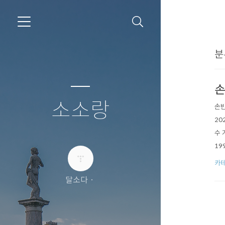
분
손
소소랑
손빈
20
수 
19
떨어
카테
위(
달소다ㆍ