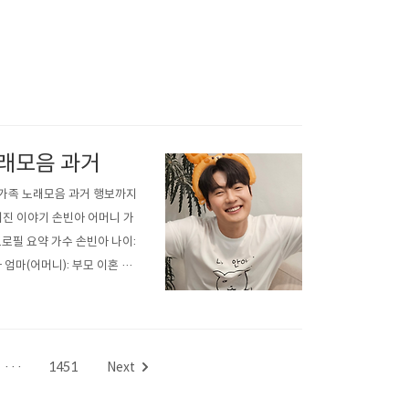
노래모음 과거
 가족 노래모음 과거 행보까지
겨진 이야기 손빈아 어머니 가
로필 요약 가수 손빈아 나이:
 엄마(어머니): 부모 이혼 후
 이력: 미스터트롯3 최종 2
이, 고..
···
1451
Next