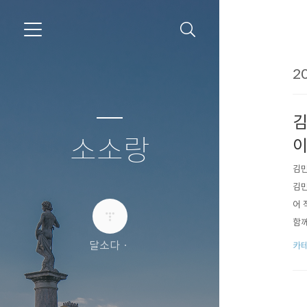
20
김
소소랑
이
김민
김민
어 
함께
후 
달소다ㆍ
카테
풍요