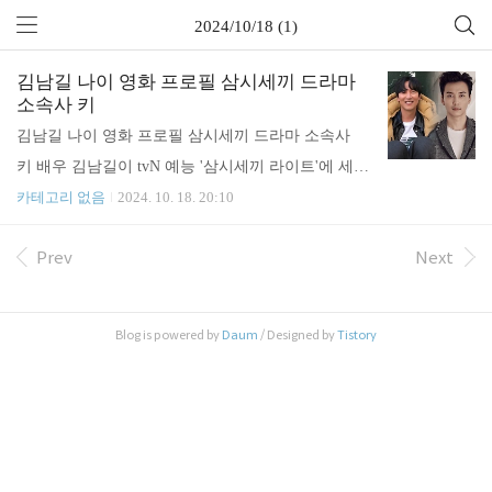
2024/10/18 (1)
김남길 나이 영화 프로필 삼시세끼 드라마
소속사 키
김남길 나이 영화 프로필 삼시세끼 드라마 소속사
키 배우 김남길이 tvN 예능 '삼시세끼 라이트'에 세
번재 손님으로 등장했는데요. 특유의 밝고 유쾌한 모
카테고리 없음
2024. 10. 18. 20:10
습으로 촬영에 임했다는 반가운 김날길에 대해 알아
Prev
Next
보도록 하겠습니다.배우 김남길은 서울 출생, 1981년
3월 13일 생으로 44세이며 183cm, AB형, 학력은 서울
고덕중학교 (졸업), 한영고등학교 (졸업), 서울예술대
Blog is powered by
Daum
/ Designed by
Tistory
학교 (연극과 / 중퇴), 명지전문대학 (연극영상과 / 중
퇴), 사이버한국외국어대학교 (중국어학과 / 학사), 1
999년 KBS2 드라마 '학교'로 데뷔했습니다. 이어 20
21년 종합 엔터테인먼트 회사 '길스토리이엔티'를 설
립, '신세계' '남자가 사랑할 때' '무뢰한' '검사외전'