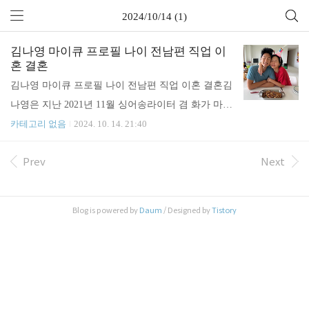
2024/10/14 (1)
김나영 마이큐 프로필 나이 전남편 직업 이
혼 결혼
김나영 마이큐 프로필 나이 전남편 직업 이혼 결혼김
나영은 지난 2021년 11월 싱어송라이터 겸 화가 마이
큐와 열애를 공개하며 많은 응원과 축하를 받았는데
카테고리 없음
2024. 10. 14. 21:40
요. 김나영(1981년생 43세)과 마이큐(1981년생 43세)
Prev
Next
는 동갑네기 커플로 화보 촬영장에서 처음 만나 친분
을 쌓았다. 패션, 음악 등 공통의 관심사를 공유하던
이들은 이내 연인으로 발전했다고 합니다. 김나영은
Blog is powered by
Daum
/ Designed by
Tistory
마이큐와 연인으로 발전하기전 "마이큐한테 푹 빠졌
다"며 팬심을 드러낸 바 있는데요. 이에 "아티스트로
서 푹 빠졌다는 이야기를 한 거였다고 밝혔습니다.
이어 “평소 팬이었다, 예전부터 옷을 잘입고 말을 예
쁘게 하는 사람이라 좋아했다”라고 설명했습니다 이