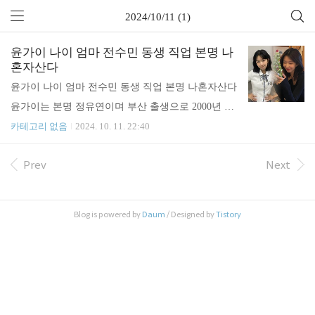
2024/10/11 (1)
윤가이 나이 엄마 전수민 동생 직업 본명 나
혼자산다
윤가이 나이 엄마 전수민 동생 직업 본명 나혼자산다
윤가이는 본명 정유연이며 부산 출생으로 2000년 9
월 16일 (24세), 166cm, 48kg, A형, 학력은 문현여자
카테고리 없음
2024. 10. 11. 22:40
고등학교 (졸업), 서울예술대학교 (공연학부 연기전
Prev
Next
공 / 예술전문학사), 서울예술대학교 (공연창작학부 /
예술학사), 2019년 영화 ‘선희와 슬기’로 데뷔했습니
다. 열다섯에 길거리 캐스팅이 되었던 윤가이는 소
Blog is powered by
Daum
/ Designed by
Tistory
심한 성격을 바꾸고 싶다는 생각으로 에이전트형 학
원에 들어가게 되었다고 하는데요. 당시 미술도 했었
지만 앉아서 그림만 그리는 것 보다 활동적인걸 해야
겠다는 마음이 컸다고 합니다. 그렇게 시작해 고등학
교 2학년 때 연기로 입시를 해봐야겠다고 생각했다