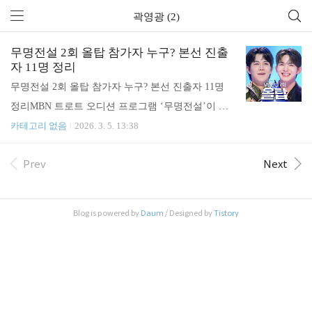
곽영광 (2)
무명전설 2회 올탑 참가자 누구? 본선 진출
자 11명 정리
무명전설 2회 올탑 참가자 누구? 본선 진출자 11명
정리MBN 트로트 오디션 프로그램 ‘무명전설’이 방
송되면서 참가자들에 대한 관심이 이어지고 있습니
카테고리 없음
2026. 3. 5. 13:38
다.특히 심사위원 전원의 선택을 받아 본선에 진출한
Prev
Next
‘올탑’ 참가자에도 관심이 모이고 있습니다. 이번 방
송에서 올탑을 기록하며 본선에 진출한 참가자들을
정리해봤습니다. '무명전설' 올탑 본선 진출자 이다온
Blog is powered by
Daum
/ Designed by
Tistory
202호이름 : 이다온 직업 : 관광버스 운전기사 (36세)
노래 : 쓰러집니다 이다온은 ‘무명전설’ 무대에서 ‘쓰
러집니다’를 선곡해 무대를 선보였습니다.관광버스
운전기사로 일하며 노래를 이어온 참가자로 소개되
며 관심을 모았고, 이날 무대에서 심사위원 전원의