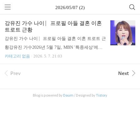
2026/05/07 (2)
강유진 가수 나이 ⎸프로필 아들 결혼 이혼
트로트 근황
강유진 가수 나이 ⎸프로필 아들 결혼 이혼 트로트 근
황강유진 가수2026년 5월 7일, MBN '특종세상'에서
는 무대 위 화려한 모습 뒤에 가려진 강유진 가수의
카테고리 없음
2026. 5. 7. 21:03
가슴 아픈 고백이 이어집니다. 트로트 가수 강유진의
Prev
Next
나이는 1981년생으로 올해 (2026년 기준) 만 44세가
되었는데요.지난 2014년 '3초면 어때'로 데뷔하여 어
느덧 13년 차 중견 가수의 길을 걷고 있는 강유진 가
Blog is powered by
Daum
/ Designed by
Tistory
수는, '미스트롯 2'와 '보이스퀸'을 통해 믿기지 않는
폭발적인 가창력을 인정받으며 대중에게 이름을 알
렸습니다. 하지만 화려한 무대 위 모습과는 달리, 사
실 그 이면에는 이혼 후 경제적인 어려움으로 인해
사랑하는 아들과 떨어져 살아야만 했던 눈물 어린 사